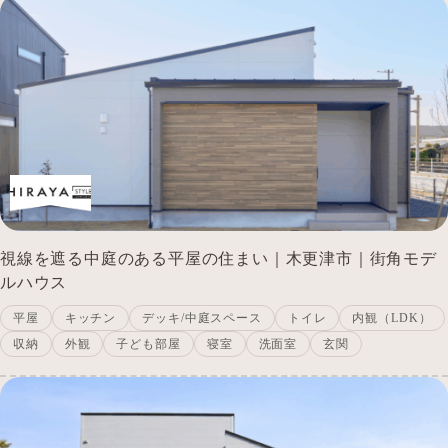
視線を遮る中庭のある平屋の住まい｜木更津市｜街角モデ
ルハウス
平屋
キッチン
デッキ/中庭スペース
トイレ
内観（LDK）
収納
外観
子ども部屋
寝室
洗面室
玄関