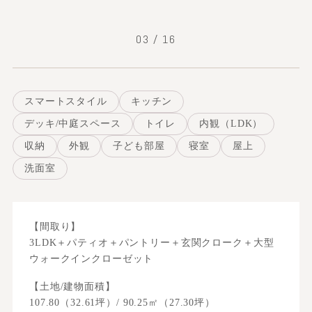
03
/
16
スマートスタイル
キッチン
デッキ/中庭スペース
トイレ
内観（LDK）
収納
外観
子ども部屋
寝室
屋上
洗面室
【間取り】
3LDK＋パティオ＋パントリー＋玄関クローク＋大型
ウォークインクローゼット
【土地/建物面積】
107.80（32.61坪）/ 90.25㎡（27.30坪）