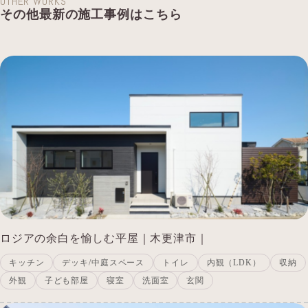
OTHER WORKS
その他最新の施工事例はこちら
ロジアの余白を愉しむ平屋｜木更津市｜
キッチン
デッキ/中庭スペース
トイレ
内観（LDK）
収納
外観
子ども部屋
寝室
洗面室
玄関