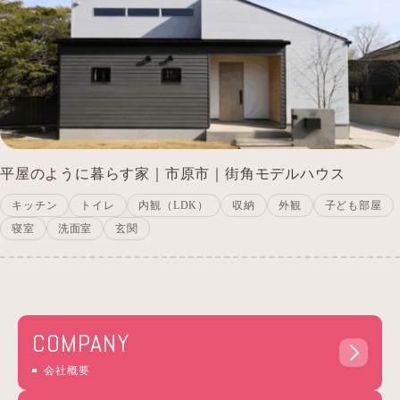
平屋のように暮らす家｜市原市｜街角モデルハウス
キッチン
トイレ
内観（LDK）
収納
外観
子ども部屋
寝室
洗面室
玄関
COMPANY
会社概要