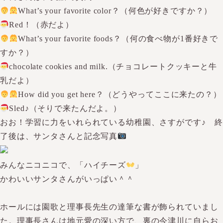
What’s your favorite color？（何色が好きですか？）
Red！（赤だよ）
What’s your favorite foods？（何の食べ物が1番好きで
すか？）
chocolate cookies and milk.（チョコレートクッキーと牛
乳だよ）
How did you get here？（どうやってここに来たの？）
Sled♪（そりで来たんだよ。）
おお！学習に力をいれられている幼稚園、さすがです♪ 終
了後は、サンタさんと記念写真
みんなニコニコで、「ハイチーズ
」
かわいいサンタさんがいっぱい＾＾
ホールには園歌と理事長先生の達筆な書が飾られていまし
た。理事長さんは地元愛の深い方で、裏の今津川に自らお