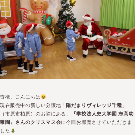
皆様、こんにちは
現在販売中の新しい分譲地
「陽だまりヴィレッジ千種」
（市原市柏原）のお隣にある、
『学校法人史大学園 志髙幼
稚園』さんのクリスマス会
に今回お邪魔させていただきま
した